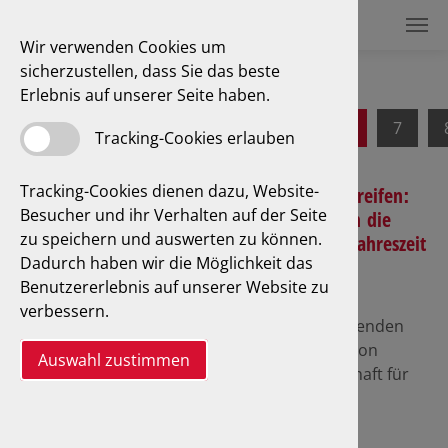
Wir verwenden Cookies um
sicherzustellen, dass Sie das beste
Erlebnis auf unserer Seite haben.
1
2
3
4
5
6
7
Tracking-Cookies erlauben
Zeit für
Tracking-Cookies dienen dazu, Website-
Sommerreifen:
Besucher und ihr Verhalten auf der Seite
Sicher in die
zu speichern und auswerten zu können.
warme Jahreszeit
Dadurch haben wir die Möglichkeit das
starten
Benutzererlebnis auf unserer Website zu
13.03.2025
verbessern.
Mit steigenden
Temperaturen wird es Zeit für den Wechsel von
Auswahl zustimmen
Winter- auf Sommerreifen. Die GTÜ Gesellschaft für
Technische Überwachung mbH empfiehlt,…
mehr